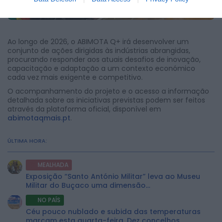
Ao longo de 2026, o ABIMOTA Q+ irá desenvolver um
conjunto de ações dirigidas às indústrias abrangidas,
procurando responder aos atuais desafios de inovação,
capacitação e adaptação a um contexto económico
cada vez mais exigente e competitivo.
O acompanhamento do projeto e o acesso a informação
detalhada sobre as iniciativas previstas podem ser feitos
através da plataforma oficial, disponível em
abimotaqmais.pt
.
ÚLTIMA HORA:
MEALHADA
Exposição “Santo António Militar” leva ao Museu
Militar do Buçaco uma dimensão...
NO PAÍS
Céu pouco nublado e subida das temperaturas
marcam esta quarta-feira. Dez concelhos...