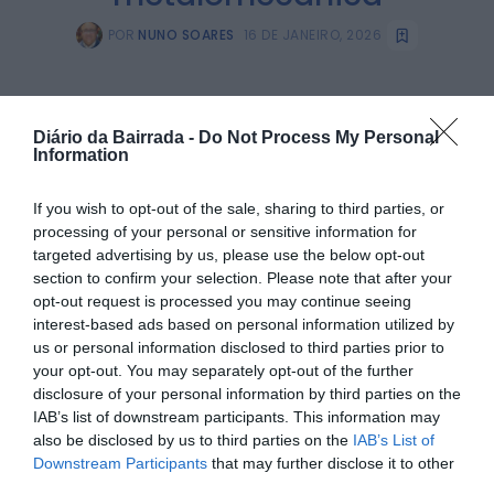
POR
NUNO SOARES
16 DE JANEIRO, 2026
PARTILHAR ESTE ARTIGO
Diário da Bairrada -
Do Not Process My Personal
Information
Facebook
Mastodon
Email
Share
If you wish to opt-out of the sale, sharing to third parties, or
processing of your personal or sensitive information for
targeted advertising by us, please use the below opt-out
A
ABIMOTA
iniciou, esta terça-feira, 14 de janeiro de 2026,
section to confirm your selection. Please note that after your
pelas 16h, o evento de lançamento do projeto
ABIMOTA
Q+
, uma iniciativa estratégica orientada para a
opt-out request is processed you may continue seeing
qualificação e modernização da indústria nacional das
interest-based ads based on personal information utilized by
Duas Rodas, Ferragens e Mobiliário Metálico.
us or personal information disclosed to third parties prior to
your opt-out. You may separately opt-out of the further
O projeto ABIMOTA Q+ assume-se como um instrumento
de apoio às empresas, em particular às PME, com o
disclosure of your personal information by third parties on the
objetivo de promover o aumento da competitividade e da
IAB’s list of downstream participants. This information may
capacidade de inovação destes setores considerados
also be disclosed by us to third parties on the
IAB’s List of
estruturantes para a economia portuguesa. A iniciativa
Downstream Participants
that may further disclose it to other
aposta na qualificação dos recursos, na incorporação de
third parties.
práticas inovadoras e na valorização do posicionamento