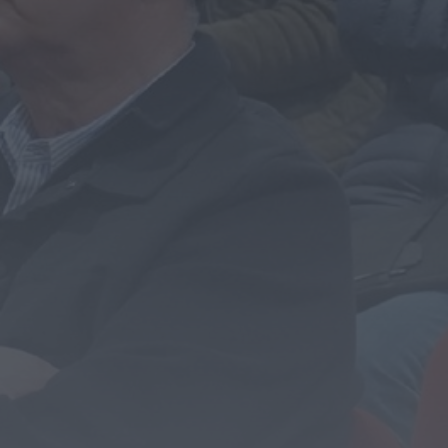
Portela celebrou Nossa Senhora da Conceição
com cinco dias de fé, tradição...
HOJE, 11:36
Diário Criminal
Jovem de 18 anos detido por condução
perigosa em concentração de motociclos...
HOJE, 11:34
Diário Criminal
Busca por violência doméstica termina com
detenção por tráfico de droga na...
HOJE, 11:31
Diário Criminal
Homem detido por roubo agravado em Santa
Maria da Feira após atropelar...
HOJE, 11:28
Também em:
Notícias de Águeda
Notícias de Águeda
Centenas de pessoas marcam arranque do
Festival “Do Mar à Terra” em...