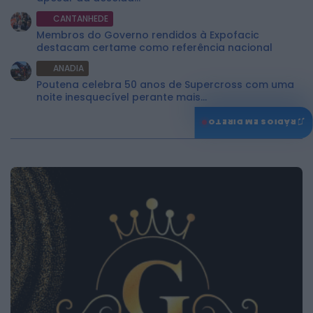
CANTANHEDE
Membros do Governo rendidos à Expofacic
destacam certame como referência nacional
ANADIA
Poutena celebra 50 anos de Supercross com uma
noite inesquecível perante mais...
♫
RÁDIOS EM DIRETO