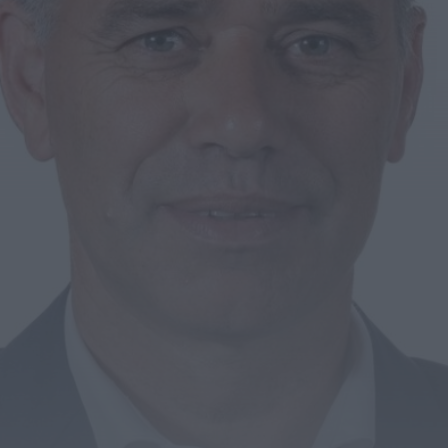
PJ detém homem por suspeitas de tráfico de
droga em operação que...
HOJE, 14:15
Notícias de Águeda
Passagem inferior da Cerâmica do Alto reabre
ao trânsito e marca avanço...
HOJE, 11:52
Vídeo TVC
Passagem inferior da Cerâmica do Alto reabre
ao trânsito uma das maiores...
HOJE, 11:50
Notícias de Águeda
AD Valonguense analisa entrada na Liga
SABSEG após convite da Associação de...
HOJE, 11:15
Notícias de Águeda
União de Freguesias de Travassô e Óis da
Ribeira apela à regularização...