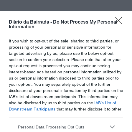
PARTILHAR ESTE ARTIGO
Diário da Bairrada -
Do Not Process My Personal
Facebook
Mastodon
Email
Share
Information
If you wish to opt-out of the sale, sharing to third parties, or
processing of your personal or sensitive information for
Duarte dos Santos Almeida Novo, Presidente da Câmara
targeted advertising by us, please use the below opt-out
Municipal de Oliveira do Bairro, foi eleito, por unanimidade,
section to confirm your selection. Please note that after your
Presidente do Conselho Diretivo da Associação de
opt-out request is processed you may continue seeing
Municípios do Carvoeiro-Vouga (AMC-V). A eleição teve
interest-based ads based on personal information utilized by
lugar no passado dia 26 de novembro e definiu a nova
us or personal information disclosed to third parties prior to
equipa que irá conduzir os destinos da entidade
intermunicipal nos próximos anos.
your opt-out. You may separately opt-out of the further
disclosure of your personal information by third parties on the
Além do presidente eleito, o Conselho Diretivo passa a
IAB’s list of downstream participants. This information may
contar com os seguintes vogais executivos:
also be disclosed by us to third parties on the
IAB’s List of
Jorge Henrique Fernandes de Almeida, Presidente da
Downstream Participants
that may further disclose it to other
Câmara Municipal de Águeda;
third parties.
José Carlos Estrela Coelho, Presidente da Câmara
Municipal de Albergaria-a-Velha;
Rui Manuel Domingues Santos, Vereador da Câmara
Personal Data Processing Opt Outs