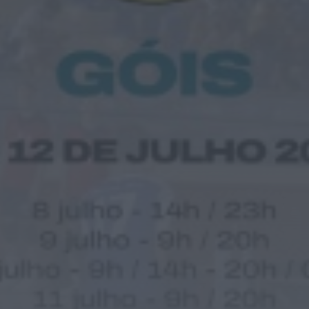
Diário Criminal
Megaoperação internacional desmantela rede
de tráfico de pessoas, droga e armas. Há...
ONTEM, 18:22
Diário Criminal
Perseguição em alto mar termina com
recuperação de mais de 421 quilos...
ONTEM, 18:19
Diário Criminal
Acidente com dois mortos leva à descoberta
de milhares de doses de...
ONTEM, 18:13
Notícias de Águeda
Confusão envolve entre 30 e 40 pessoas na
Praia Fluvial de Bolfiar...
ONTEM, 18:09
Mundial FM
Última Hora
Preços dos combustíveis podem cair mais de