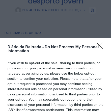
desporto jovem
POR
ALEXANDRA REBELO
8 DE JULHO, 2026
PARTILHAR ESTE ARTIGO
Facebook
Mastodon
Email
Share
Diário da Bairrada -
Do Not Process My Personal
Information
O Pavilhão Gimnodesportivo de Góis acolhe, entre os dias 8
If you wish to opt-out of the sale, sharing to third parties, or
e 12 de julho, vários jogos da 25.ª edição do Summer Cup
processing of your personal or sensitive information for
Volleyball Portugal, um dos maiores torneios internacionais
targeted advertising by us, please use the below opt-out
de voleibol jovem.
section to confirm your selection. Please note that after your
A competição reúne cerca de 200 equipas, 49 clubes e
opt-out request is processed you may continue seeing
mais de 3.200 atletas e elementos de staff, provenientes
interest-based ads based on personal information utilized by
de cinco países — Portugal, Espanha, França, Itália e Países
us or personal information disclosed to third parties prior to
Baixos — reforçando a projeção da região através do
desporto.
your opt-out. You may separately opt-out of the further
disclosure of your personal information by third parties on the
Organizado pelo Lousã Volley Clube, em parceria com nove
IAB’s list of downstream participants. This information may
municípios da região, o torneio decorre em vários