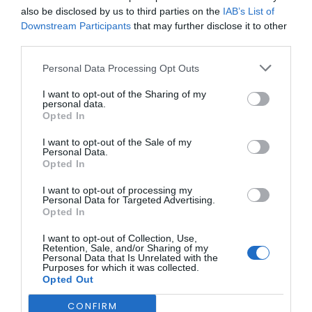
concelhos: Lousã, Miranda do Corvo, Vila Nova de Poiares,
also be disclosed by us to third parties on the
IAB’s List of
Penela, Góis, Castanheira de Pera, Alvaiázere, Ansião e
Downstream Participants
that may further disclose it to other
Coimbra.
third parties.
No concelho de Góis, os jogos realizam-se no Pavilhão
Gimnodesportivo, integrando um evento que, ao longo de
Personal Data Processing Opt Outs
25 edições, se tem afirmado como uma referência no
panorama do voleibol jovem, tanto a nível nacional como
I want to opt-out of the Sharing of my
personal data.
internacional.
Opted In
Durante a apresentação oficial da competição, o vice-
presidente da Câmara Municipal de Góis, Nuno Bandeira,
I want to opt-out of the Sale of my
destacou o papel agregador do torneio, sublinhando que o
Personal Data.
Summer Cup é “um exemplo do desporto a unir a região”,
Opted In
elogiando ainda o trabalho da organização na promoção
de um dos maiores eventos nacionais da modalidade.
I want to opt-out of processing my
Personal Data for Targeted Advertising.
Para o Município de Góis, a participação nesta iniciativa
Opted In
representa uma oportunidade para promover o concelho,
dinamizar a economia local e reforçar a cooperação entre
I want to opt-out of Collection, Use,
os municípios envolvidos, contribuindo também para a
Retention, Sale, and/or Sharing of my
afirmação da região como destino de excelência para o
Personal Data that Is Unrelated with the
Purposes for which it was collected.
turismo desportivo.
Opted Out
A edição de 2026 assinala os 25 anos do Summer Cup
Volleyball Portugal, mantendo o limite de 200 equipas
CONFIRM