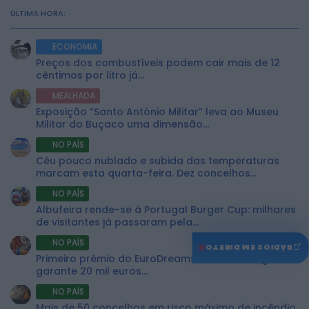
ÚLTIMA HORA:
ECONOMIA
Preços dos combustíveis podem cair mais de 12
cêntimos por litro já...
MEALHADA
Exposição “Santo António Militar” leva ao Museu
Militar do Buçaco uma dimensão...
NO PAÍS
Céu pouco nublado e subida das temperaturas
marcam esta quarta-feira. Dez concelhos...
NO PAÍS
Albufeira rende-se à Portugal Burger Cup: milhares
de visitantes já passaram pela...
NO PAÍS
♫
RÁDIOS EM DIRETO
Primeiro prémio do EuroDreams sai em Portugal e
garante 20 mil euros...
NO PAÍS
Mais de 50 concelhos em risco máximo de incêndio